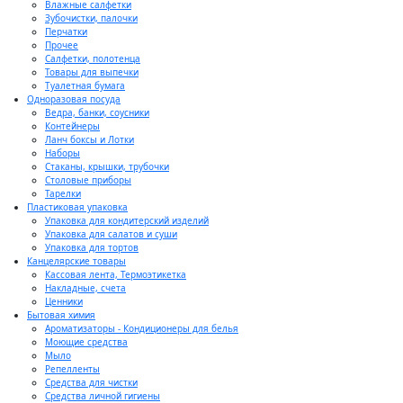
Влажные салфетки
Зубочистки, палочки
Перчатки
Прочее
Салфетки, полотенца
Товары для выпечки
Туалетная бумага
Одноразовая посуда
Ведра, банки, соусники
Контейнеры
Ланч боксы и Лотки
Наборы
Стаканы, крышки, трубочки
Столовые приборы
Тарелки
Пластиковая упаковка
Упаковка для кондитерский изделий
Упаковка для салатов и суши
Упаковка для тортов
Канцелярские товары
Кассовая лента, Термоэтикетка
Накладные, счета
Ценники
Бытовая химия
Ароматизаторы - Кондиционеры для белья
Моющие средства
Мыло
Репелленты
Средства для чистки
Средства личной гигиены