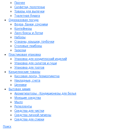
Прочее
Салфетки, полотенца
Товары для выпечки
Туалетная бумага
Одноразовая посуда
Ведра, банки, соусники
Контейнеры
Ланч боксы и Лотки
Наборы
Стаканы, крышки, трубочки
Столовые приборы
Тарелки
Пластиковая упаковка
Упаковка для кондитерский изделий
Упаковка для салатов и суши
Упаковка для тортов
Канцелярские товары
Кассовая лента, Термоэтикетка
Накладные, счета
Ценники
Бытовая химия
Ароматизаторы - Кондиционеры для белья
Моющие средства
Мыло
Репелленты
Средства для чистки
Средства личной гигиены
Средства для стирки
Поиск