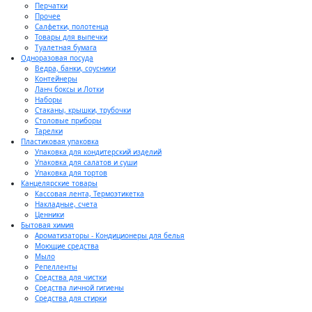
Перчатки
Прочее
Салфетки, полотенца
Товары для выпечки
Туалетная бумага
Одноразовая посуда
Ведра, банки, соусники
Контейнеры
Ланч боксы и Лотки
Наборы
Стаканы, крышки, трубочки
Столовые приборы
Тарелки
Пластиковая упаковка
Упаковка для кондитерский изделий
Упаковка для салатов и суши
Упаковка для тортов
Канцелярские товары
Кассовая лента, Термоэтикетка
Накладные, счета
Ценники
Бытовая химия
Ароматизаторы - Кондиционеры для белья
Моющие средства
Мыло
Репелленты
Средства для чистки
Средства личной гигиены
Средства для стирки