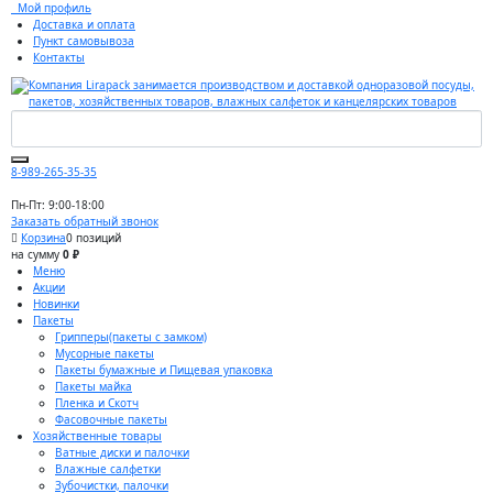
Мой профиль
Доставка и оплата
Пункт самовывоза
Контакты
8-989-265-35-35
Пн-Пт: 9:00-18:00
Заказать обратный звонок
Корзина
0 позиций
на сумму
0 ₽
Меню
Акции
Новинки
Пакеты
Грипперы(пакеты с замком)
Мусорные пакеты
Пакеты бумажные и Пищевая упаковка
Пакеты майка
Пленка и Скотч
Фасовочные пакеты
Хозяйственные товары
Ватные диски и палочки
Влажные салфетки
Зубочистки, палочки