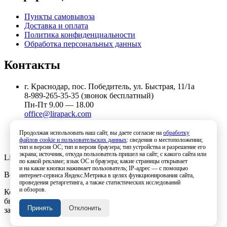
Пункты самовывоза
Доставка и оплата
Политика конфиденциальности
Обработка персональных данных
Контакты
г. Краснодар, пос. Победитель, ул. Быстрая, 11/1а
8-989-265-35-35 (звонок бесплатный)
Пн-Пт 9.00 — 18.00
office@lirapack.com
Посмотреть на карте
Продолжая использовать наш сайт, вы даете согласие на
обработку
файлов cookie и пользовательских данных
: сведения о местоположении;
тип и версия ОС; тип и версия браузера; тип устройства и разрешение его
экрана; источник, откуда пользователь пришел на сайт; с какого сайта или
Lirapack ©
2026 Все права защищены.
по какой рекламе; язык ОС и браузера; какие страницы открывает
и на какие кнопки нажимает пользователь; IP-адрес — с помощью
Все торговые марки принадлежат их владельцам
интернет-сервиса Яндекс.Метрика в целях функционирования сайта,
проведения ретаргетинга, а также статистических исследований
и обзоров.
Копирование составляющих частей сайта в какой бы то ни
было форме без разрешения владельца авторских прав
Принять
Отклонить
запрещено