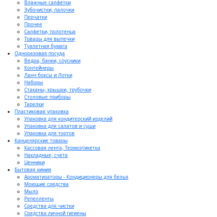
Влажные салфетки
Зубочистки, палочки
Перчатки
Прочее
Салфетки, полотенца
Товары для выпечки
Туалетная бумага
Одноразовая посуда
Ведра, банки, соусники
Контейнеры
Ланч боксы и Лотки
Наборы
Стаканы, крышки, трубочки
Столовые приборы
Тарелки
Пластиковая упаковка
Упаковка для кондитерский изделий
Упаковка для салатов и суши
Упаковка для тортов
Канцелярские товары
Кассовая лента, Термоэтикетка
Накладные, счета
Ценники
Бытовая химия
Ароматизаторы - Кондиционеры для белья
Моющие средства
Мыло
Репелленты
Средства для чистки
Средства личной гигиены