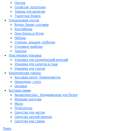
Прочее
Салфетки, полотенца
Товары для выпечки
Туалетная бумага
Одноразовая посуда
Ведра, банки, соусники
Контейнеры
Ланч боксы и Лотки
Наборы
Стаканы, крышки, трубочки
Столовые приборы
Тарелки
Пластиковая упаковка
Упаковка для кондитерский изделий
Упаковка для салатов и суши
Упаковка для тортов
Канцелярские товары
Кассовая лента, Термоэтикетка
Накладные, счета
Ценники
Бытовая химия
Ароматизаторы - Кондиционеры для белья
Моющие средства
Мыло
Репелленты
Средства для чистки
Средства личной гигиены
Средства для стирки
Поиск