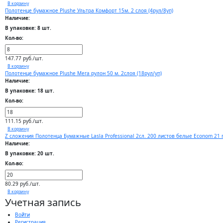
В корзину
Полотенце бумажное Plushe Ультра Комфорт 15м. 2 слоя (4рул/8уп)
Наличие:
В упаковке: 8 шт.
Кол-во:
147.77 руб./шт.
В корзину
Полотенце бумажное Plushe Мега рулон 50 м. 2слоя (18рул/уп)
Наличие:
В упаковке: 18 шт.
Кол-во:
111.15 руб./шт.
В корзину
Z сложения Полотенца Бумажные Lasla Professional 2сл. 200 листов белые Econom 21 г
Наличие:
В упаковке: 20 шт.
Кол-во:
80.29 руб./шт.
В корзину
Учетная запись
Войти
Регистрация