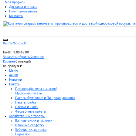
Мой профиль
Доставка и оплата
Пункт самовывоза
Контакты
8-989-265-35-35
Пн-Пт: 9:00-18:00
Заказать обратный звонок
Корзина
0 позиций
на сумму
0 ₽
Меню
Акции
Новинки
Пакеты
Грипперы(пакеты с замком)
Мусорные пакеты
Пакеты бумажные и Пищевая упаковка
Пакеты майка
Пленка и Скотч
Фасовочные пакеты
Хозяйственные товары
Ватные диски и палочки
Влажные салфетки
Зубочистки, палочки
Перчатки