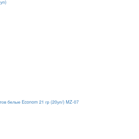
уп)
тов белые Econom 21 гр (20уп/) MZ-07