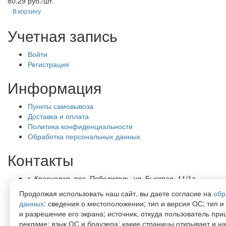
80.29 руб./шт.
В корзину
Учетная запись
Войти
Регистрация
Информация
Пункты самовывоза
Доставка и оплата
Политика конфиденциальности
Обработка персональных данных
Контакты
г. Краснодар, пос. Победитель, ул. Быстрая, 11/1а
8-989-265-35-35 (звонок бесплатный)
Продолжая использовать наш сайт, вы даете согласие на
обр
Пн-Пт 9.00 — 18.00
данных
: сведения о местоположении; тип и версия ОС; тип и
office@lirapack.com
и разрешение его экрана; источник, откуда пользователь приш
Посмотреть на карте
рекламе; язык ОС и браузера; какие страницы открывает и на