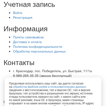
Учетная запись
Войти
Регистрация
Информация
Пункты самовывоза
Доставка и оплата
Политика конфиденциальности
Обработка персональных данных
Контакты
г. Краснодар, пос. Победитель, ул. Быстрая, 11/1а
8-989-265-35-35 (звонок бесплатный)
Пн-Пт 9.00 — 18.00
Продолжая использовать наш сайт, вы даете согласие
office@lirapack.com
на
обработку файлов cookie и пользовательских данных
:
Посмотреть на карте
сведения о местоположении; тип и версия ОС; тип и версия
браузера; тип устройства и разрешение его экрана; источник,
откуда пользователь пришел на сайт; с какого сайта или
по какой рекламе; язык ОС и браузера; какие страницы
Lirapack ©
2026 Все права защищены.
открывает и на какие кнопки нажимает пользователь; IP-адрес