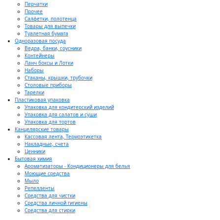
Перчатки
Прочее
Салфетки, полотенца
Товары для выпечки
Туалетная бумага
Одноразовая посуда
Ведра, банки, соусники
Контейнеры
Ланч боксы и Лотки
Наборы
Стаканы, крышки, трубочки
Столовые приборы
Тарелки
Пластиковая упаковка
Упаковка для кондитерский изделий
Упаковка для салатов и суши
Упаковка для тортов
Канцелярские товары
Кассовая лента, Термоэтикетка
Накладные, счета
Ценники
Бытовая химия
Ароматизаторы - Кондиционеры для белья
Моющие средства
Мыло
Репелленты
Средства для чистки
Средства личной гигиены
Средства для стирки