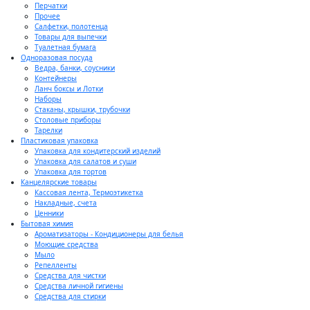
Перчатки
Прочее
Салфетки, полотенца
Товары для выпечки
Туалетная бумага
Одноразовая посуда
Ведра, банки, соусники
Контейнеры
Ланч боксы и Лотки
Наборы
Стаканы, крышки, трубочки
Столовые приборы
Тарелки
Пластиковая упаковка
Упаковка для кондитерский изделий
Упаковка для салатов и суши
Упаковка для тортов
Канцелярские товары
Кассовая лента, Термоэтикетка
Накладные, счета
Ценники
Бытовая химия
Ароматизаторы - Кондиционеры для белья
Моющие средства
Мыло
Репелленты
Средства для чистки
Средства личной гигиены
Средства для стирки