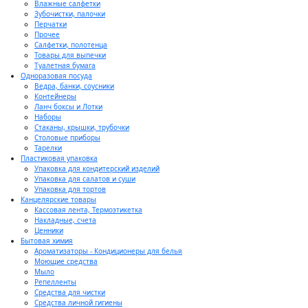
Влажные салфетки
Зубочистки, палочки
Перчатки
Прочее
Салфетки, полотенца
Товары для выпечки
Туалетная бумага
Одноразовая посуда
Ведра, банки, соусники
Контейнеры
Ланч боксы и Лотки
Наборы
Стаканы, крышки, трубочки
Столовые приборы
Тарелки
Пластиковая упаковка
Упаковка для кондитерский изделий
Упаковка для салатов и суши
Упаковка для тортов
Канцелярские товары
Кассовая лента, Термоэтикетка
Накладные, счета
Ценники
Бытовая химия
Ароматизаторы - Кондиционеры для белья
Моющие средства
Мыло
Репелленты
Средства для чистки
Средства личной гигиены