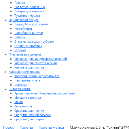
Прочее
Салфетки, полотенца
Товары для выпечки
Туалетная бумага
Одноразовая посуда
Ведра, банки, соусники
Контейнеры
Ланч боксы и Лотки
Наборы
Стаканы, крышки, трубочки
Столовые приборы
Тарелки
Пластиковая упаковка
Упаковка для кондитерский изделий
Упаковка для салатов и суши
Упаковка для тортов
Канцелярские товары
Кассовая лента, Термоэтикетка
Накладные, счета
Ценники
Бытовая химия
Ароматизаторы - Кондиционеры для белья
Моющие средства
Мыло
Репелленты
Средства для чистки
Средства личной гигиены
Средства для стирки
Поиск
Пакеты
Пакеты майка
Майка Халява 2.6 гр. "синяя" 24*