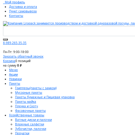
Мой профиль
Доставка и оплата
Пункт самовывоза
Контакты
8-989-265-35-35
Пн-Пт: 9:00-18:00
Заказать обратный звонок
Корзина
0 позиций
на сумму
0 ₽
Меню
Акции
Новинки
Пакеты
Грипперы(пакеты с замком)
Мусорные пакеты
Пакеты бумажные и Пищевая упаковка
Пакеты майка
Пленка и Скотч
Фасовочные пакеты
Хозяйственные товары
Ватные диски и палочки
Влажные салфетки
Зубочистки, палочки
Перчатки