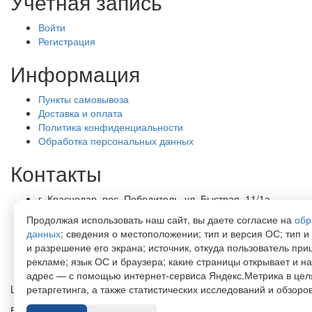
Учетная запись
Войти
Регистрация
Информация
Пункты самовывоза
Доставка и оплата
Политика конфиденциальности
Обработка персональных данных
Контакты
г. Краснодар, пос. Победитель, ул. Быстрая, 11/1а
8-989-265-35-35 (звонок бесплатный)
Продолжая использовать наш сайт, вы даете согласие на
обр
Пн-Пт 9.00 — 18.00
данных
: сведения о местоположении; тип и версия ОС; тип и
office@lirapack.com
и разрешение его экрана; источник, откуда пользователь приш
Посмотреть на карте
рекламе; язык ОС и браузера; какие страницы открывает и на
адрес — с помощью интернет-сервиса Яндекс.Метрика в цел
Lirapack ©
2026 Все права защищены.
ретаргетинга, а также статистических исследований и обзоров
Все торговые марки принадлежат их владельцам