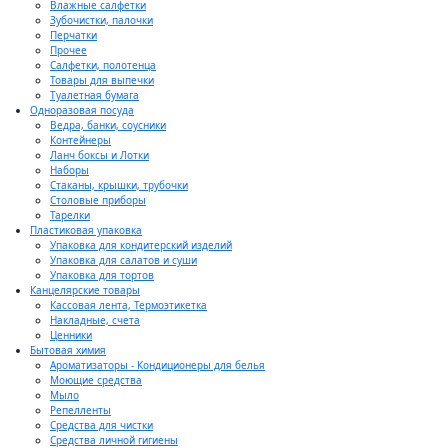
Влажные салфетки
Зубочистки, палочки
Перчатки
Прочее
Салфетки, полотенца
Товары для выпечки
Туалетная бумага
Одноразовая посуда
Ведра, банки, соусники
Контейнеры
Ланч боксы и Лотки
Наборы
Стаканы, крышки, трубочки
Столовые приборы
Тарелки
Пластиковая упаковка
Упаковка для кондитерский изделий
Упаковка для салатов и суши
Упаковка для тортов
Канцелярские товары
Кассовая лента, Термоэтикетка
Накладные, счета
Ценники
Бытовая химия
Ароматизаторы - Кондиционеры для белья
Моющие средства
Мыло
Репелленты
Средства для чистки
Средства личной гигиены