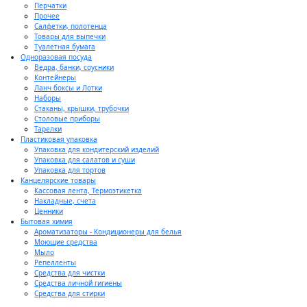
Перчатки
Прочее
Салфетки, полотенца
Товары для выпечки
Туалетная бумага
Одноразовая посуда
Ведра, банки, соусники
Контейнеры
Ланч боксы и Лотки
Наборы
Стаканы, крышки, трубочки
Столовые приборы
Тарелки
Пластиковая упаковка
Упаковка для кондитерский изделий
Упаковка для салатов и суши
Упаковка для тортов
Канцелярские товары
Кассовая лента, Термоэтикетка
Накладные, счета
Ценники
Бытовая химия
Ароматизаторы - Кондиционеры для белья
Моющие средства
Мыло
Репелленты
Средства для чистки
Средства личной гигиены
Средства для стирки