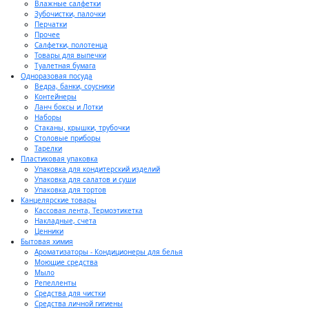
Влажные салфетки
Зубочистки, палочки
Перчатки
Прочее
Салфетки, полотенца
Товары для выпечки
Туалетная бумага
Одноразовая посуда
Ведра, банки, соусники
Контейнеры
Ланч боксы и Лотки
Наборы
Стаканы, крышки, трубочки
Столовые приборы
Тарелки
Пластиковая упаковка
Упаковка для кондитерский изделий
Упаковка для салатов и суши
Упаковка для тортов
Канцелярские товары
Кассовая лента, Термоэтикетка
Накладные, счета
Ценники
Бытовая химия
Ароматизаторы - Кондиционеры для белья
Моющие средства
Мыло
Репелленты
Средства для чистки
Средства личной гигиены