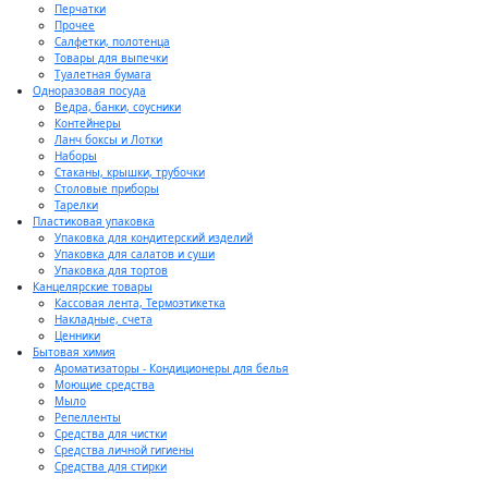
Перчатки
Прочее
Салфетки, полотенца
Товары для выпечки
Туалетная бумага
Одноразовая посуда
Ведра, банки, соусники
Контейнеры
Ланч боксы и Лотки
Наборы
Стаканы, крышки, трубочки
Столовые приборы
Тарелки
Пластиковая упаковка
Упаковка для кондитерский изделий
Упаковка для салатов и суши
Упаковка для тортов
Канцелярские товары
Кассовая лента, Термоэтикетка
Накладные, счета
Ценники
Бытовая химия
Ароматизаторы - Кондиционеры для белья
Моющие средства
Мыло
Репелленты
Средства для чистки
Средства личной гигиены
Средства для стирки