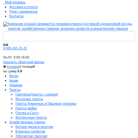
Мой профиль
Доставка и оплата
Пункт самовывоза
Контакты
8-989-265-35-35
Пн-Пт: 9:00-18:00
Заказать обратный звонок
Корзина
0 позиций
на сумму
0 ₽
Меню
Акции
Новинки
Пакеты
Грипперы(пакеты с замком)
Мусорные пакеты
Пакеты бумажные и Пищевая упаковка
Пакеты майка
Пленка и Скотч
Фасовочные пакеты
Хозяйственные товары
Ватные диски и палочки
Влажные салфетки
Зубочистки, палочки