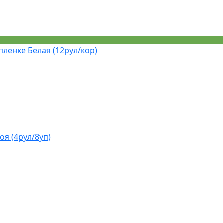
ленке Белая (12рул/кор)
оя (4рул/8уп)