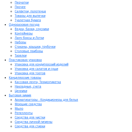
Перчатки
Прочее
Салфетки, полотенца
Товары для выпечки
Туалетная бумага
Одноразовая посуда
Ведра, банки, соусники
Контейнеры
Ланч боксы и Лотки
Наборы
Стаканы, крышки, трубочки
Столовые приборы
Тарелки
Пластиковая упаковка
Упаковка для кондитерский изделий
Упаковка для салатов и суши
Упаковка для тортов
Канцелярские товары
Кассовая лента, Термоэтикетка
Накладные, счета
Ценники
Бытовая химия
Ароматизаторы - Кондиционеры для белья
Моющие средства
Мыло
Репелленты
Средства для чистки
Средства личной гигиены
Средства для стирки