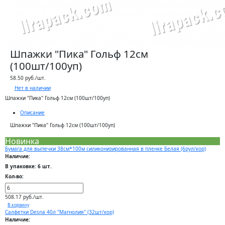
Шпажки "Пика" Гольф 12см
(100шт/100уп)
58.50 руб./шт.
Нет в наличии
Шпажки "Пика" Гольф 12см (100шт/100уп)
Описание
Шпажки "Пика" Гольф 12см (100шт/100уп)
Новинка
Бумага для выпечки 38см*100м силиконизированная в пленке Белая (6рул/кор)
Наличие:
В упаковке: 6 шт.
Кол-во:
508.17 руб./шт.
В корзину
Салфетки Desna 40л "Магнолия" (32шт/кор)
Наличие: