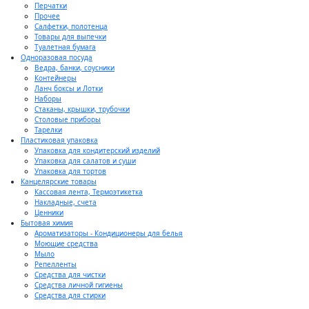
Перчатки
Прочее
Салфетки, полотенца
Товары для выпечки
Туалетная бумага
Одноразовая посуда
Ведра, банки, соусники
Контейнеры
Ланч боксы и Лотки
Наборы
Стаканы, крышки, трубочки
Столовые приборы
Тарелки
Пластиковая упаковка
Упаковка для кондитерский изделий
Упаковка для салатов и суши
Упаковка для тортов
Канцелярские товары
Кассовая лента, Термоэтикетка
Накладные, счета
Ценники
Бытовая химия
Ароматизаторы - Кондиционеры для белья
Моющие средства
Мыло
Репелленты
Средства для чистки
Средства личной гигиены
Средства для стирки