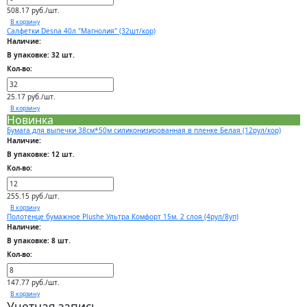
508.17 руб./шт.
В корзину
Салфетки Desna 40л "Магнолия" (32шт/кор)
Наличие:
В упаковке: 32 шт.
Кол-во:
25.17 руб./шт.
В корзину
Новинка
Бумага для выпечки 38см*50м силиконизированная в пленке Белая (12рул/кор)
Наличие:
В упаковке: 12 шт.
Кол-во:
255.15 руб./шт.
В корзину
Полотенце бумажное Plushe Ультра Комфорт 15м. 2 слоя (4рул/8уп)
Наличие:
В упаковке: 8 шт.
Кол-во:
147.77 руб./шт.
В корзину
Учетная запись