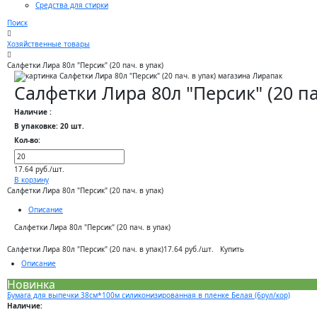
Средства для стирки
Поиск
Хозяйственные товары
Салфетки Лира 80л "Персик" (20 пач. в упак)
Салфетки Лира 80л "Персик" (20 па
Наличие :
В упаковке: 20 шт.
Кол-во:
17.64 руб./шт.
В корзину
Салфетки Лира 80л "Персик" (20 пач. в упак)
Описание
Салфетки Лира 80л "Персик" (20 пач. в упак)
Купить
Салфетки Лира 80л "Персик" (20 пач. в упак)
17.64 руб./шт.
Описание
Новинка
Бумага для выпечки 38см*100м силиконизированная в пленке Белая (6рул/кор)
Наличие: