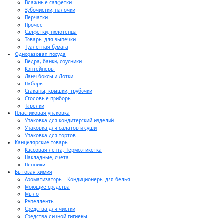
Влажные салфетки
Зубочистки, палочки
Перчатки
Прочее
Салфетки, полотенца
Товары для выпечки
Туалетная бумага
Одноразовая посуда
Ведра, банки, соусники
Контейнеры
Ланч боксы и Лотки
Наборы
Стаканы, крышки, трубочки
Столовые приборы
Тарелки
Пластиковая упаковка
Упаковка для кондитерский изделий
Упаковка для салатов и суши
Упаковка для тортов
Канцелярские товары
Кассовая лента, Термоэтикетка
Накладные, счета
Ценники
Бытовая химия
Ароматизаторы - Кондиционеры для белья
Моющие средства
Мыло
Репелленты
Средства для чистки
Средства личной гигиены