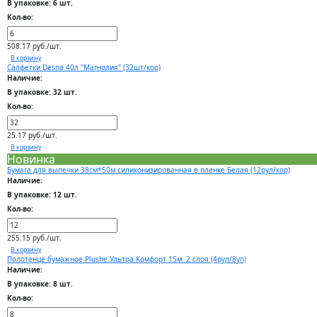
В упаковке: 6 шт.
Кол-во:
508.17 руб./шт.
В корзину
Салфетки Desna 40л "Магнолия" (32шт/кор)
Наличие:
В упаковке: 32 шт.
Кол-во:
25.17 руб./шт.
В корзину
Новинка
Бумага для выпечки 38см*50м силиконизированная в пленке Белая (12рул/кор)
Наличие:
В упаковке: 12 шт.
Кол-во:
255.15 руб./шт.
В корзину
Полотенце бумажное Plushe Ультра Комфорт 15м. 2 слоя (4рул/8уп)
Наличие:
В упаковке: 8 шт.
Кол-во: