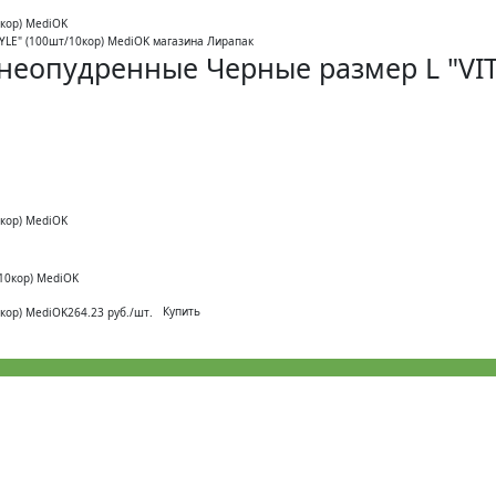
кор) MediOK
еопудренные Черные размер L "VIT
кор) MediOK
10кор) MediOK
Купить
кор) MediOK
264.23 руб./шт.