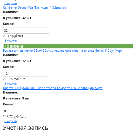
В корзину
Салфетки Desna 40л "Магнолия" (32шт/кор)
Наличие:
В упаковке: 32 шт.
Кол-во:
25.17 руб./шт.
В корзину
Новинка
Бумага для выпечки 38см*50м силиконизированная в пленке Белая (12рул/кор)
Наличие:
В упаковке: 12 шт.
Кол-во:
255.15 руб./шт.
В корзину
Полотенце бумажное Plushe Ультра Комфорт 15м. 2 слоя (4рул/8уп)
Наличие:
В упаковке: 8 шт.
Кол-во:
147.77 руб./шт.
В корзину
Учетная запись