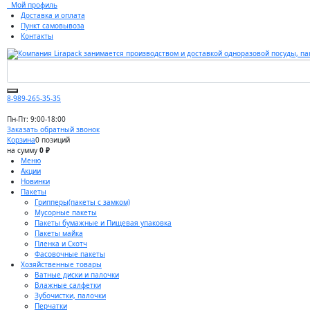
Мой профиль
Доставка и оплата
Пункт самовывоза
Контакты
8-989-265-35-35
Пн-Пт: 9:00-18:00
Заказать обратный звонок
Корзина
0 позиций
на сумму
0 ₽
Меню
Акции
Новинки
Пакеты
Грипперы(пакеты с замком)
Мусорные пакеты
Пакеты бумажные и Пищевая упаковка
Пакеты майка
Пленка и Скотч
Фасовочные пакеты
Хозяйственные товары
Ватные диски и палочки
Влажные салфетки
Зубочистки, палочки
Перчатки