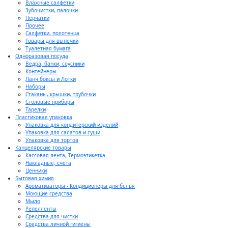
Влажные салфетки
Зубочистки, палочки
Перчатки
Прочее
Салфетки, полотенца
Товары для выпечки
Туалетная бумага
Одноразовая посуда
Ведра, банки, соусники
Контейнеры
Ланч боксы и Лотки
Наборы
Стаканы, крышки, трубочки
Столовые приборы
Тарелки
Пластиковая упаковка
Упаковка для кондитерский изделий
Упаковка для салатов и суши
Упаковка для тортов
Канцелярские товары
Кассовая лента, Термоэтикетка
Накладные, счета
Ценники
Бытовая химия
Ароматизаторы - Кондиционеры для белья
Моющие средства
Мыло
Репелленты
Средства для чистки
Средства личной гигиены