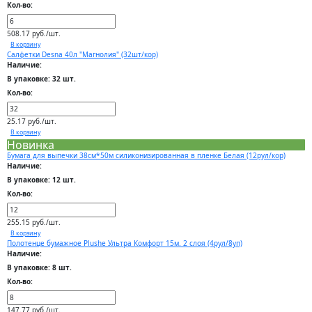
Кол-во:
508.17 руб./шт.
В корзину
Салфетки Desna 40л "Магнолия" (32шт/кор)
Наличие:
В упаковке: 32 шт.
Кол-во:
25.17 руб./шт.
В корзину
Новинка
Бумага для выпечки 38см*50м силиконизированная в пленке Белая (12рул/кор)
Наличие:
В упаковке: 12 шт.
Кол-во:
255.15 руб./шт.
В корзину
Полотенце бумажное Plushe Ультра Комфорт 15м. 2 слоя (4рул/8уп)
Наличие:
В упаковке: 8 шт.
Кол-во:
147.77 руб./шт.