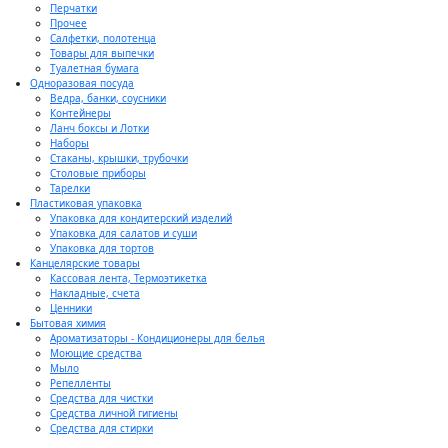
Перчатки
Прочее
Салфетки, полотенца
Товары для выпечки
Туалетная бумага
Одноразовая посуда
Ведра, банки, соусники
Контейнеры
Ланч боксы и Лотки
Наборы
Стаканы, крышки, трубочки
Столовые приборы
Тарелки
Пластиковая упаковка
Упаковка для кондитерский изделий
Упаковка для салатов и суши
Упаковка для тортов
Канцелярские товары
Кассовая лента, Термоэтикетка
Накладные, счета
Ценники
Бытовая химия
Ароматизаторы - Кондиционеры для белья
Моющие средства
Мыло
Репелленты
Средства для чистки
Средства личной гигиены
Средства для стирки