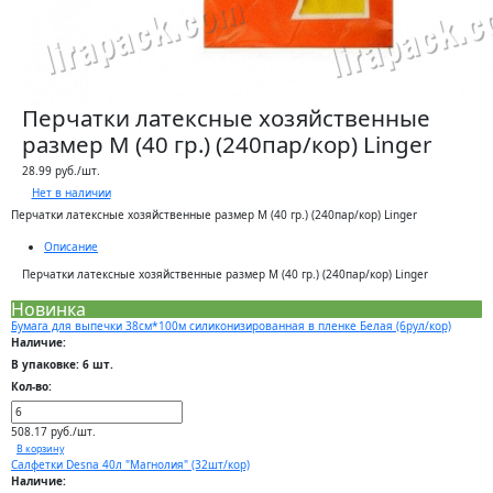
Перчатки латексные хозяйственные
размер М (40 гр.) (240пар/кор) Linger
28.99 руб./шт.
Нет в наличии
Перчатки латексные хозяйственные размер М (40 гр.) (240пар/кор) Linger
Описание
Перчатки латексные хозяйственные размер М (40 гр.) (240пар/кор) Linger
Новинка
Бумага для выпечки 38см*100м силиконизированная в пленке Белая (6рул/кор)
Наличие:
В упаковке: 6 шт.
Кол-во:
508.17 руб./шт.
В корзину
Салфетки Desna 40л "Магнолия" (32шт/кор)
Наличие: