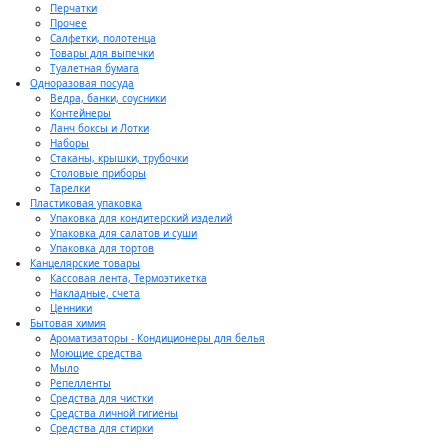
Перчатки
Прочее
Салфетки, полотенца
Товары для выпечки
Туалетная бумага
Одноразовая посуда
Ведра, банки, соусники
Контейнеры
Ланч боксы и Лотки
Наборы
Стаканы, крышки, трубочки
Столовые приборы
Тарелки
Пластиковая упаковка
Упаковка для кондитерский изделий
Упаковка для салатов и суши
Упаковка для тортов
Канцелярские товары
Кассовая лента, Термоэтикетка
Накладные, счета
Ценники
Бытовая химия
Ароматизаторы - Кондиционеры для белья
Моющие средства
Мыло
Репелленты
Средства для чистки
Средства личной гигиены
Средства для стирки