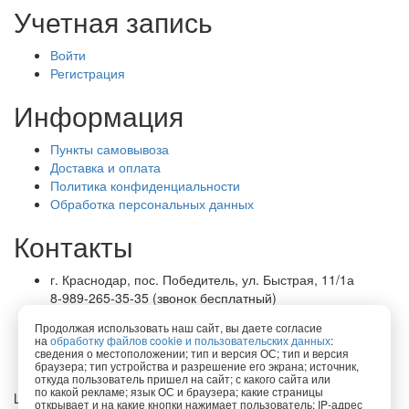
Учетная запись
Войти
Регистрация
Информация
Пункты самовывоза
Доставка и оплата
Политика конфиденциальности
Обработка персональных данных
Контакты
г. Краснодар, пос. Победитель, ул. Быстрая, 11/1а
8-989-265-35-35 (звонок бесплатный)
Пн-Пт 9.00 — 18.00
Продолжая использовать наш сайт, вы даете согласие
office@lirapack.com
на
обработку файлов cookie и пользовательских данных
:
Посмотреть на карте
сведения о местоположении; тип и версия ОС; тип и версия
браузера; тип устройства и разрешение его экрана; источник,
откуда пользователь пришел на сайт; с какого сайта или
по какой рекламе; язык ОС и браузера; какие страницы
Lirapack ©
2026 Все права защищены.
открывает и на какие кнопки нажимает пользователь; IP-адрес