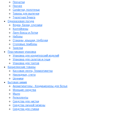
Перчатки
Прочее
Салфетки, полотенца
Товары для выпечки
Туалетная бумага
Одноразовая посуда
Ведра, банки, соусники
Контейнеры
Ланч боксы и Лотки
Наборы
Стаканы, крышки, трубочки
Столовые приборы
Тарелки
Пластиковая упаковка
Упаковка для кондитерский изделий
Упаковка для салатов и суши
Упаковка для тортов
Канцелярские товары
Кассовая лента, Термоэтикетка
Накладные, счета
Ценники
Бытовая химия
Ароматизаторы - Кондиционеры для белья
Моющие средства
Мыло
Репелленты
Средства для чистки
Средства личной гигиены
Средства для стирки