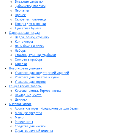
Влажные салфетки
Зубочистки, палочки
Перчатки
Прочее
Салфетки, полотенца
Товары для выпечки
Туалетная бумага
Одноразовая посуда
Ведра, банки, соусники
Контейнеры
Ланч боксы и Лотки
Наборы
Стаканы, крышки, трубочки
Столовые приборы
Тарелки
Пластиковая упаковка
Упаковка для кондитерский изделий
Упаковка для салатов и суши
Упаковка для тортов
Канцелярские товары
Кассовая лента, Термоэтикетка
Накладные, счета
Ценники
Бытовая химия
Ароматизаторы - Кондиционеры для белья
Моющие средства
Мыло
Репелленты
Средства для чистки
Средства личной гигиены