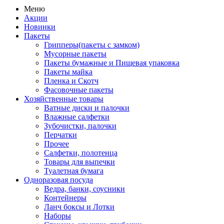
Меню
Акции
Новинки
Пакеты
Грипперы(пакеты с замком)
Мусорные пакеты
Пакеты бумажные и Пищевая упаковка
Пакеты майка
Пленка и Скотч
Фасовочные пакеты
Хозяйственные товары
Ватные диски и палочки
Влажные салфетки
Зубочистки, палочки
Перчатки
Прочее
Салфетки, полотенца
Товары для выпечки
Туалетная бумага
Одноразовая посуда
Ведра, банки, соусники
Контейнеры
Ланч боксы и Лотки
Наборы