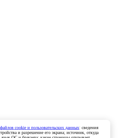
 файлов cookie и пользовательских данных
: сведения
тройства и разрешение его экрана; источник, откуда
; язык ОС и браузера; какие страницы открывает