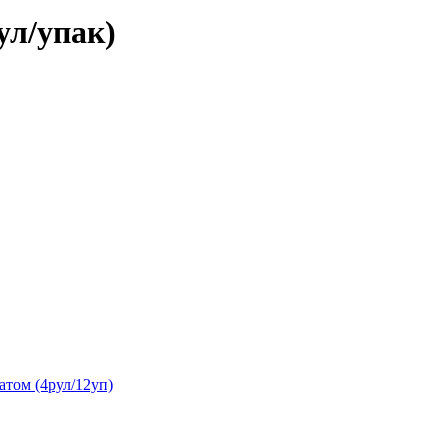
ул/упак)
атом (4рул/12уп)