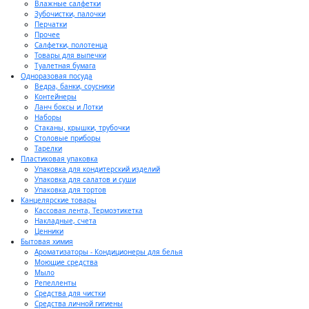
Влажные салфетки
Зубочистки, палочки
Перчатки
Прочее
Салфетки, полотенца
Товары для выпечки
Туалетная бумага
Одноразовая посуда
Ведра, банки, соусники
Контейнеры
Ланч боксы и Лотки
Наборы
Стаканы, крышки, трубочки
Столовые приборы
Тарелки
Пластиковая упаковка
Упаковка для кондитерский изделий
Упаковка для салатов и суши
Упаковка для тортов
Канцелярские товары
Кассовая лента, Термоэтикетка
Накладные, счета
Ценники
Бытовая химия
Ароматизаторы - Кондиционеры для белья
Моющие средства
Мыло
Репелленты
Средства для чистки
Средства личной гигиены