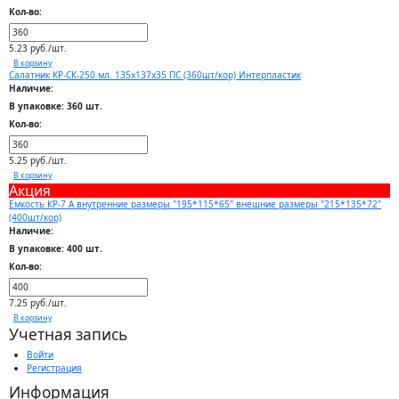
Кол-во:
5.23 руб./шт.
В корзину
Салатник КР-СК-250 мл. 135х137х35 ПС (360шт/кор) Интерпластик
Наличие:
В упаковке: 360 шт.
Кол-во:
5.25 руб./шт.
В корзину
Акция
Емкость КР-7 А внутренние размеры "195*115*65" внешние размеры "215*135*72"
(400шт/кор)
Наличие:
В упаковке: 400 шт.
Кол-во:
7.25 руб./шт.
В корзину
Учетная запись
Войти
Регистрация
Информация