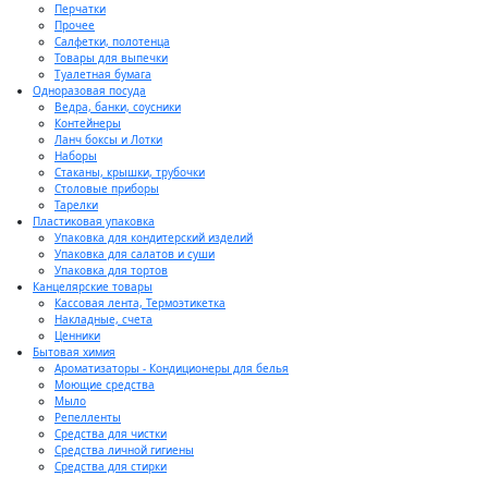
Перчатки
Прочее
Салфетки, полотенца
Товары для выпечки
Туалетная бумага
Одноразовая посуда
Ведра, банки, соусники
Контейнеры
Ланч боксы и Лотки
Наборы
Стаканы, крышки, трубочки
Столовые приборы
Тарелки
Пластиковая упаковка
Упаковка для кондитерский изделий
Упаковка для салатов и суши
Упаковка для тортов
Канцелярские товары
Кассовая лента, Термоэтикетка
Накладные, счета
Ценники
Бытовая химия
Ароматизаторы - Кондиционеры для белья
Моющие средства
Мыло
Репелленты
Средства для чистки
Средства личной гигиены
Средства для стирки