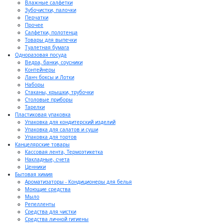
Влажные салфетки
Зубочистки, палочки
Перчатки
Прочее
Салфетки, полотенца
Товары для выпечки
Туалетная бумага
Одноразовая посуда
Ведра, банки, соусники
Контейнеры
Ланч боксы и Лотки
Наборы
Стаканы, крышки, трубочки
Столовые приборы
Тарелки
Пластиковая упаковка
Упаковка для кондитерский изделий
Упаковка для салатов и суши
Упаковка для тортов
Канцелярские товары
Кассовая лента, Термоэтикетка
Накладные, счета
Ценники
Бытовая химия
Ароматизаторы - Кондиционеры для белья
Моющие средства
Мыло
Репелленты
Средства для чистки
Средства личной гигиены