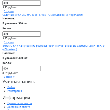
5.23 руб./шт.
В корзину
Салатник КР-СК-250 мл. 135х137х35 ПС (360шт/кор) Интерпластик
Наличие:
В упаковке: 360 шт.
Кол-во:
5.25 руб./шт.
В корзину
Емкость КР-7 А внутренние размеры "195*115*65" внешние размеры "215*135*72"
(400шт/кор)
Наличие:
В упаковке: 400 шт.
Кол-во:
8.89 руб./шт.
В корзину
Учетная запись
Войти
Регистрация
Информация
Пункты самовывоза
Доставка и оплата