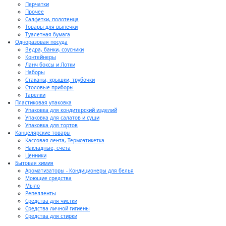
Перчатки
Прочее
Салфетки, полотенца
Товары для выпечки
Туалетная бумага
Одноразовая посуда
Ведра, банки, соусники
Контейнеры
Ланч боксы и Лотки
Наборы
Стаканы, крышки, трубочки
Столовые приборы
Тарелки
Пластиковая упаковка
Упаковка для кондитерский изделий
Упаковка для салатов и суши
Упаковка для тортов
Канцелярские товары
Кассовая лента, Термоэтикетка
Накладные, счета
Ценники
Бытовая химия
Ароматизаторы - Кондиционеры для белья
Моющие средства
Мыло
Репелленты
Средства для чистки
Средства личной гигиены
Средства для стирки