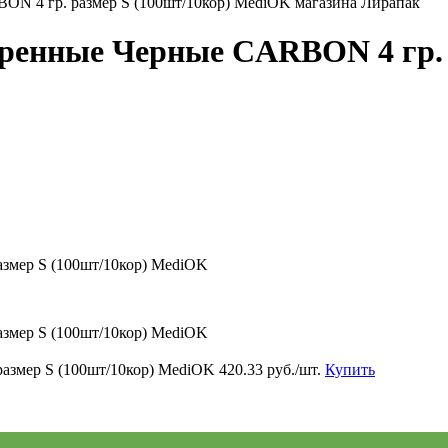
ренные Черные CARBON 4 гр. р
змер S (100шт/10кор) MediOK
змер S (100шт/10кор) MediOK
азмер S (100шт/10кор) MediOK
420.33 руб./шт.
Купить