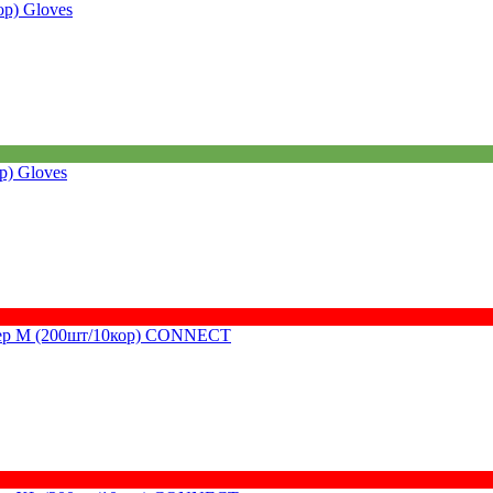
ор) Gloves
р) Gloves
мер M (200шт/10кор) CONNECT