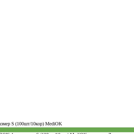
змер S (100шт/10кор) MediOK