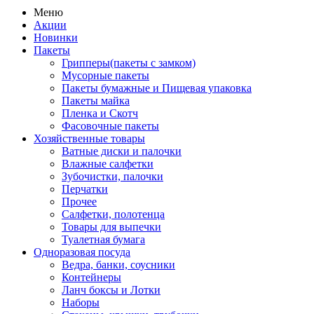
Меню
Акции
Новинки
Пакеты
Грипперы(пакеты с замком)
Мусорные пакеты
Пакеты бумажные и Пищевая упаковка
Пакеты майка
Пленка и Скотч
Фасовочные пакеты
Хозяйственные товары
Ватные диски и палочки
Влажные салфетки
Зубочистки, палочки
Перчатки
Прочее
Салфетки, полотенца
Товары для выпечки
Туалетная бумага
Одноразовая посуда
Ведра, банки, соусники
Контейнеры
Ланч боксы и Лотки
Наборы