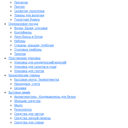
Перчатки
Прочее
Салфетки, полотенца
Товары для выпечки
Туалетная бумага
Одноразовая посуда
Ведра, банки, соусники
Контейнеры
Ланч боксы и Лотки
Наборы
Стаканы, крышки, трубочки
Столовые приборы
Тарелки
Пластиковая упаковка
Упаковка для кондитерский изделий
Упаковка для салатов и суши
Упаковка для тортов
Канцелярские товары
Кассовая лента, Термоэтикетка
Накладные, счета
Ценники
Бытовая химия
Ароматизаторы - Кондиционеры для белья
Моющие средства
Мыло
Репелленты
Средства для чистки
Средства личной гигиены
Средства для стирки