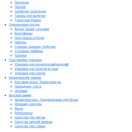
Перчатки
Прочее
Салфетки, полотенца
Товары для выпечки
Туалетная бумага
Одноразовая посуда
Ведра, банки, соусники
Контейнеры
Ланч боксы и Лотки
Наборы
Стаканы, крышки, трубочки
Столовые приборы
Тарелки
Пластиковая упаковка
Упаковка для кондитерский изделий
Упаковка для салатов и суши
Упаковка для тортов
Канцелярские товары
Кассовая лента, Термоэтикетка
Накладные, счета
Ценники
Бытовая химия
Ароматизаторы - Кондиционеры для белья
Моющие средства
Мыло
Репелленты
Средства для чистки
Средства личной гигиены
Средства для стирки