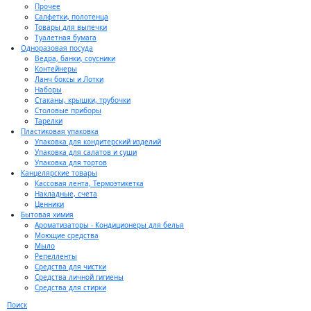
Прочее
Салфетки, полотенца
Товары для выпечки
Туалетная бумага
Одноразовая посуда
Ведра, банки, соусники
Контейнеры
Ланч боксы и Лотки
Наборы
Стаканы, крышки, трубочки
Столовые приборы
Тарелки
Пластиковая упаковка
Упаковка для кондитерский изделий
Упаковка для салатов и суши
Упаковка для тортов
Канцелярские товары
Кассовая лента, Термоэтикетка
Накладные, счета
Ценники
Бытовая химия
Ароматизаторы - Кондиционеры для белья
Моющие средства
Мыло
Репелленты
Средства для чистки
Средства личной гигиены
Средства для стирки
Поиск