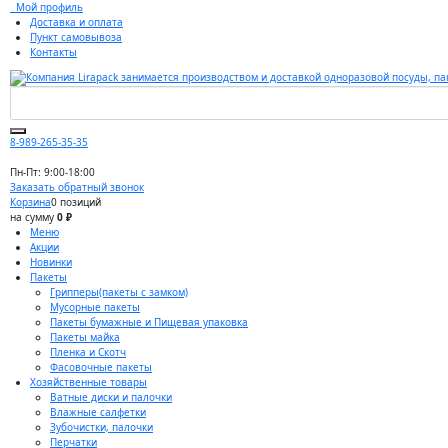
Мой профиль
Доставка и оплата
Пункт самовывоза
Контакты
8-989-265-35-35
Пн-Пт: 9:00-18:00
Заказать обратный звонок
Корзина
0 позиций
на сумму
0 ₽
Меню
Акции
Новинки
Пакеты
Грипперы(пакеты с замком)
Мусорные пакеты
Пакеты бумажные и Пищевая упаковка
Пакеты майка
Пленка и Скотч
Фасовочные пакеты
Хозяйственные товары
Ватные диски и палочки
Влажные салфетки
Зубочистки, палочки
Перчатки