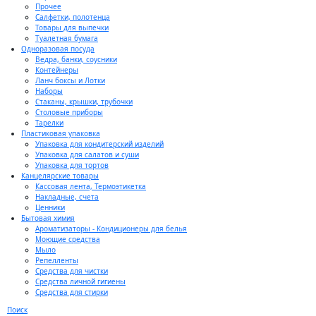
Прочее
Салфетки, полотенца
Товары для выпечки
Туалетная бумага
Одноразовая посуда
Ведра, банки, соусники
Контейнеры
Ланч боксы и Лотки
Наборы
Стаканы, крышки, трубочки
Столовые приборы
Тарелки
Пластиковая упаковка
Упаковка для кондитерский изделий
Упаковка для салатов и суши
Упаковка для тортов
Канцелярские товары
Кассовая лента, Термоэтикетка
Накладные, счета
Ценники
Бытовая химия
Ароматизаторы - Кондиционеры для белья
Моющие средства
Мыло
Репелленты
Средства для чистки
Средства личной гигиены
Средства для стирки
Поиск