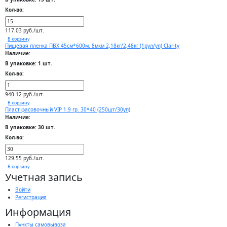
Кол-во:
117.03 руб./шт.
В корзину
Пищевая пленка ПВХ 45см*600м. 8мкм 2,18кг/2,48кг (1рул/уп) Clarity
Наличие:
В упаковке: 1 шт.
Кол-во:
940.12 руб./шт.
В корзину
Пласт фасовочный VIP 1.9 гр. 30*40 (250шт/30уп)
Наличие:
В упаковке: 30 шт.
Кол-во:
129.55 руб./шт.
В корзину
Учетная запись
Войти
Регистрация
Информация
Пункты самовывоза