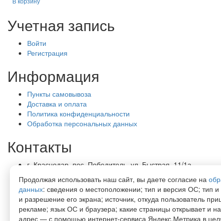
В корзину
Учетная запись
Войти
Регистрация
Информация
Пункты самовывоза
Доставка и оплата
Политика конфиденциальности
Обработка персональных данных
Контакты
г. Краснодар, пос. Победитель, ул. Быстрая, 11/1а
8-989-265-35-35 (звонок бесплатный)
Продолжая использовать наш сайт, вы даете согласие на
обр
Пн-Пт 9.00 — 18.00
данных
: сведения о местоположении; тип и версия ОС; тип и
office@lirapack.com
и разрешение его экрана; источник, откуда пользователь приш
Посмотреть на карте
рекламе; язык ОС и браузера; какие страницы открывает и на
адрес — с помощью интернет-сервиса Яндекс.Метрика в цел