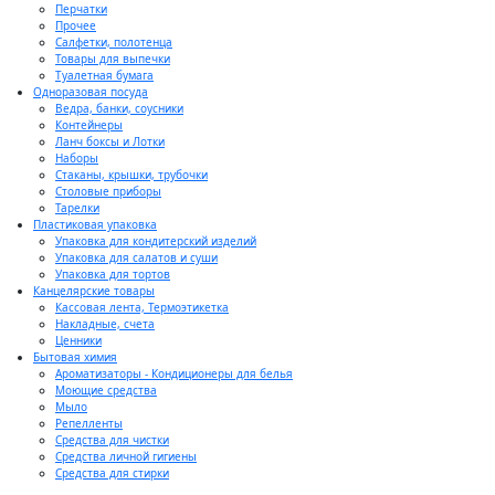
Перчатки
Прочее
Салфетки, полотенца
Товары для выпечки
Туалетная бумага
Одноразовая посуда
Ведра, банки, соусники
Контейнеры
Ланч боксы и Лотки
Наборы
Стаканы, крышки, трубочки
Столовые приборы
Тарелки
Пластиковая упаковка
Упаковка для кондитерский изделий
Упаковка для салатов и суши
Упаковка для тортов
Канцелярские товары
Кассовая лента, Термоэтикетка
Накладные, счета
Ценники
Бытовая химия
Ароматизаторы - Кондиционеры для белья
Моющие средства
Мыло
Репелленты
Средства для чистки
Средства личной гигиены
Средства для стирки