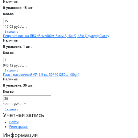
Наличие:
В упаковке: 15 шт.
Кол-во:
117.03 руб./шт.
В корзину
Пищевая пленка ПВХ 45см*600м. 8мкм 2,18кг/2,48кг (1рул/уп) Clarity
Наличие:
В упаковке: 1 шт.
Кол-во:
940.12 руб./шт.
В корзину
Пласт фасовочный VIP 1.9 гр. 30*40 (250шт/30уп)
Наличие:
В упаковке: 30 шт.
Кол-во:
129.55 руб./шт.
В корзину
Учетная запись
Войти
Регистрация
Информация