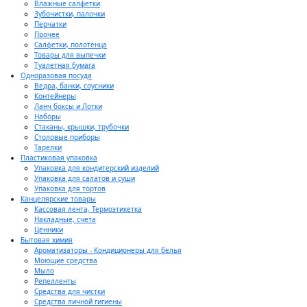
Влажные салфетки
Зубочистки, палочки
Перчатки
Прочее
Салфетки, полотенца
Товары для выпечки
Туалетная бумага
Одноразовая посуда
Ведра, банки, соусники
Контейнеры
Ланч боксы и Лотки
Наборы
Стаканы, крышки, трубочки
Столовые приборы
Тарелки
Пластиковая упаковка
Упаковка для кондитерский изделий
Упаковка для салатов и суши
Упаковка для тортов
Канцелярские товары
Кассовая лента, Термоэтикетка
Накладные, счета
Ценники
Бытовая химия
Ароматизаторы - Кондиционеры для белья
Моющие средства
Мыло
Репелленты
Средства для чистки
Средства личной гигиены