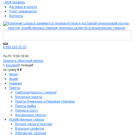
Мой профиль
Доставка и оплата
Пункт самовывоза
Контакты
8-989-265-35-35
Пн-Пт: 9:00-18:00
Заказать обратный звонок
Корзина
0 позиций
на сумму
0 ₽
Меню
Акции
Новинки
Пакеты
Грипперы(пакеты с замком)
Мусорные пакеты
Пакеты бумажные и Пищевая упаковка
Пакеты майка
Пленка и Скотч
Фасовочные пакеты
Хозяйственные товары
Ватные диски и палочки
Влажные салфетки
Зубочистки, палочки