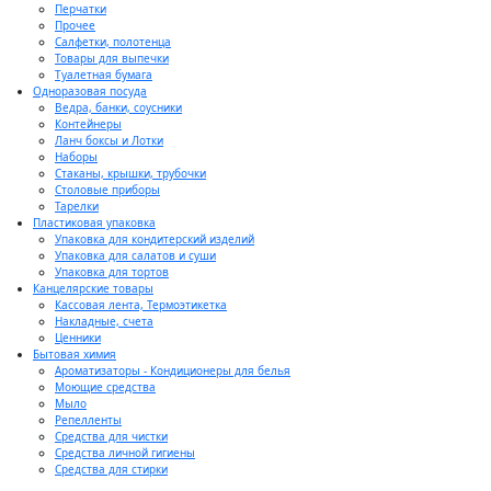
Перчатки
Прочее
Салфетки, полотенца
Товары для выпечки
Туалетная бумага
Одноразовая посуда
Ведра, банки, соусники
Контейнеры
Ланч боксы и Лотки
Наборы
Стаканы, крышки, трубочки
Столовые приборы
Тарелки
Пластиковая упаковка
Упаковка для кондитерский изделий
Упаковка для салатов и суши
Упаковка для тортов
Канцелярские товары
Кассовая лента, Термоэтикетка
Накладные, счета
Ценники
Бытовая химия
Ароматизаторы - Кондиционеры для белья
Моющие средства
Мыло
Репелленты
Средства для чистки
Средства личной гигиены
Средства для стирки