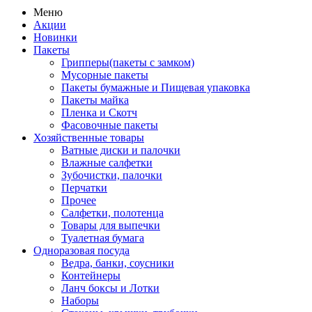
Меню
Акции
Новинки
Пакеты
Грипперы(пакеты с замком)
Мусорные пакеты
Пакеты бумажные и Пищевая упаковка
Пакеты майка
Пленка и Скотч
Фасовочные пакеты
Хозяйственные товары
Ватные диски и палочки
Влажные салфетки
Зубочистки, палочки
Перчатки
Прочее
Салфетки, полотенца
Товары для выпечки
Туалетная бумага
Одноразовая посуда
Ведра, банки, соусники
Контейнеры
Ланч боксы и Лотки
Наборы