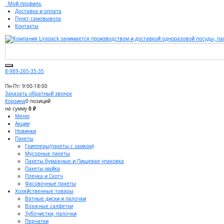
Мой профиль
Доставка и оплата
Пункт самовывоза
Контакты
8-989-265-35-35
Пн-Пт: 9:00-18:00
Заказать обратный звонок
Корзина
0 позиций
на сумму
0 ₽
Меню
Акции
Новинки
Пакеты
Грипперы(пакеты с замком)
Мусорные пакеты
Пакеты бумажные и Пищевая упаковка
Пакеты майка
Пленка и Скотч
Фасовочные пакеты
Хозяйственные товары
Ватные диски и палочки
Влажные салфетки
Зубочистки, палочки
Перчатки