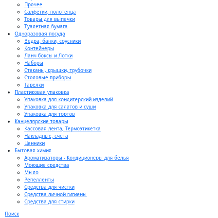
Прочее
Салфетки, полотенца
Товары для выпечки
Туалетная бумага
Одноразовая посуда
Ведра, банки, соусники
Контейнеры
Ланч боксы и Лотки
Наборы
Стаканы, крышки, трубочки
Столовые приборы
Тарелки
Пластиковая упаковка
Упаковка для кондитерский изделий
Упаковка для салатов и суши
Упаковка для тортов
Канцелярские товары
Кассовая лента, Термоэтикетка
Накладные, счета
Ценники
Бытовая химия
Ароматизаторы - Кондиционеры для белья
Моющие средства
Мыло
Репелленты
Средства для чистки
Средства личной гигиены
Средства для стирки
Поиск