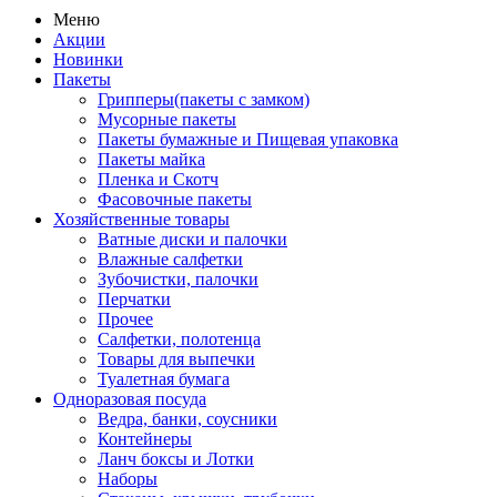
Меню
Акции
Новинки
Пакеты
Грипперы(пакеты с замком)
Мусорные пакеты
Пакеты бумажные и Пищевая упаковка
Пакеты майка
Пленка и Скотч
Фасовочные пакеты
Хозяйственные товары
Ватные диски и палочки
Влажные салфетки
Зубочистки, палочки
Перчатки
Прочее
Салфетки, полотенца
Товары для выпечки
Туалетная бумага
Одноразовая посуда
Ведра, банки, соусники
Контейнеры
Ланч боксы и Лотки
Наборы