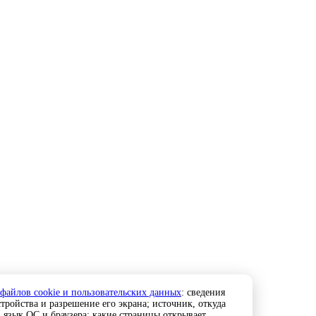
 файлов cookie и пользовательских данных
: сведения
тройства и разрешение его экрана; источник, откуда
; язык ОС и браузера; какие страницы открывает