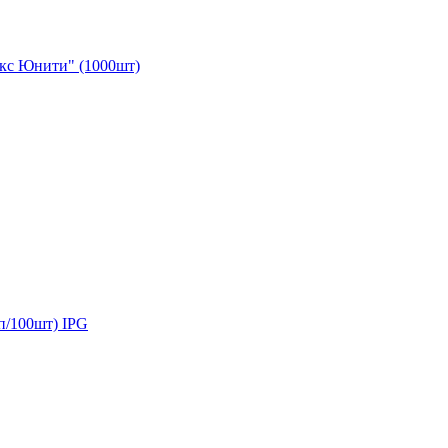
акс Юнити" (1000шт)
п/100шт) IPG