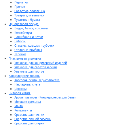
Перчатки
Прочее
Салфетки, полотенца
Товары для выпечки
Туалетная бумага
Одноразовая посуда
Ведра, банки, соусники
Контейнеры
Ланч боксы и Лотки
Наборы
Стаканы, крышки, трубочки
Столовые приборы
Тарелки
Пластиковая упаковка
Упаковка для кондитерский изделий
Упаковка для салатов и суши
Упаковка для тортов
Канцелярские товары
Кассовая лента, Термоэтикетка
Накладные, счета
Ценники
Бытовая химия
Ароматизаторы - Кондиционеры для белья
Моющие средства
Мыло
Репелленты
Средства для чистки
Средства личной гигиены
Средства для стирки