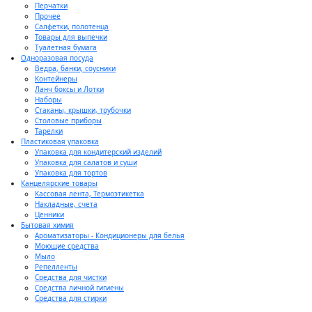
Перчатки
Прочее
Салфетки, полотенца
Товары для выпечки
Туалетная бумага
Одноразовая посуда
Ведра, банки, соусники
Контейнеры
Ланч боксы и Лотки
Наборы
Стаканы, крышки, трубочки
Столовые приборы
Тарелки
Пластиковая упаковка
Упаковка для кондитерский изделий
Упаковка для салатов и суши
Упаковка для тортов
Канцелярские товары
Кассовая лента, Термоэтикетка
Накладные, счета
Ценники
Бытовая химия
Ароматизаторы - Кондиционеры для белья
Моющие средства
Мыло
Репелленты
Средства для чистки
Средства личной гигиены
Средства для стирки