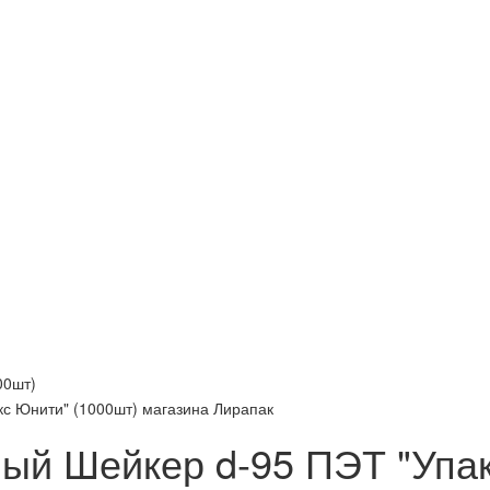
00шт)
ный Шейкер d-95 ПЭТ "Упа