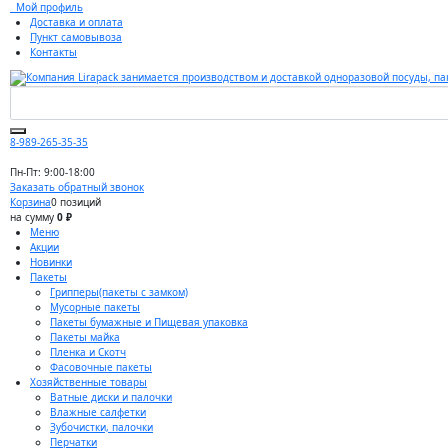
Мой профиль
Доставка и оплата
Пункт самовывоза
Контакты
8-989-265-35-35
Пн-Пт: 9:00-18:00
Заказать обратный звонок
Корзина
0 позиций
на сумму
0 ₽
Меню
Акции
Новинки
Пакеты
Грипперы(пакеты с замком)
Мусорные пакеты
Пакеты бумажные и Пищевая упаковка
Пакеты майка
Пленка и Скотч
Фасовочные пакеты
Хозяйственные товары
Ватные диски и палочки
Влажные салфетки
Зубочистки, палочки
Перчатки