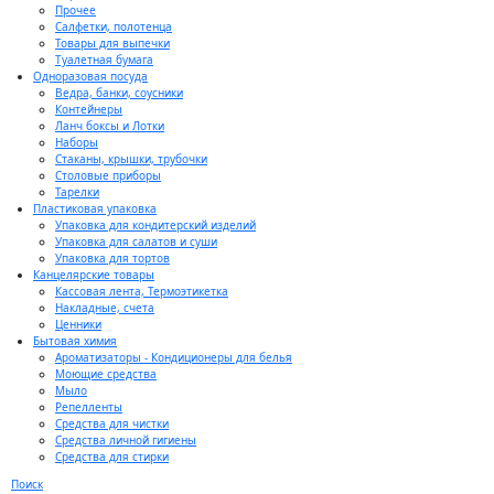
Прочее
Салфетки, полотенца
Товары для выпечки
Туалетная бумага
Одноразовая посуда
Ведра, банки, соусники
Контейнеры
Ланч боксы и Лотки
Наборы
Стаканы, крышки, трубочки
Столовые приборы
Тарелки
Пластиковая упаковка
Упаковка для кондитерский изделий
Упаковка для салатов и суши
Упаковка для тортов
Канцелярские товары
Кассовая лента, Термоэтикетка
Накладные, счета
Ценники
Бытовая химия
Ароматизаторы - Кондиционеры для белья
Моющие средства
Мыло
Репелленты
Средства для чистки
Средства личной гигиены
Средства для стирки
Поиск