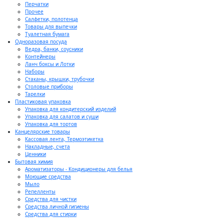
Перчатки
Прочее
Салфетки, полотенца
Товары для выпечки
Туалетная бумага
Одноразовая посуда
Ведра, банки, соусники
Контейнеры
Ланч боксы и Лотки
Наборы
Стаканы, крышки, трубочки
Столовые приборы
Тарелки
Пластиковая упаковка
Упаковка для кондитерский изделий
Упаковка для салатов и суши
Упаковка для тортов
Канцелярские товары
Кассовая лента, Термоэтикетка
Накладные, счета
Ценники
Бытовая химия
Ароматизаторы - Кондиционеры для белья
Моющие средства
Мыло
Репелленты
Средства для чистки
Средства личной гигиены
Средства для стирки